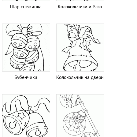
Шар-снежинка
Колокольчики и ёлка
Бубенчики
Колокольчик на двери