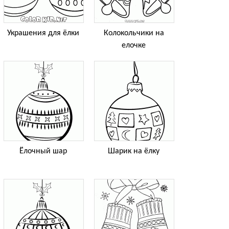
Украшения для ёлки
Колокольчики на
елочке
Ёлочный шар
Шарик на ёлку