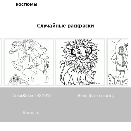
костюмы
Случайные раскраски
Принц на коне
Грива для львенка
Волш
ColorKid.net © 2015
Benefits of coloring
Контакты
Disclaimer