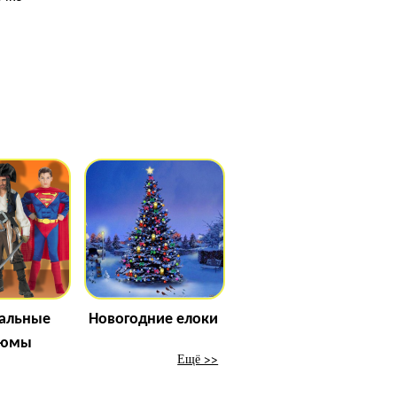
альные
Новогодние елоки
тюмы
Ещё >>