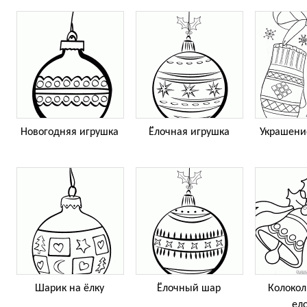
Новогодняя игрушка
Ёлочная игрушка
Украшени
Шарик на ёлку
Ёлочный шар
Колокол
ел