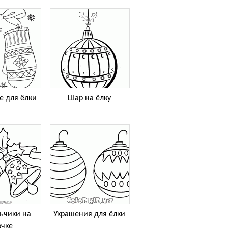
е для ёлки
Шар на ёлку
ьчики на
Украшения для ёлки
очке