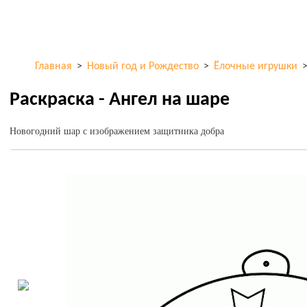
Перейти к
ColorKid.net
основному
содержанию
Главная
>
Новый год и Рождество
>
Ёлочные игрушки
Раскраска - Ангел на шаре
Новогодний шар с изображением защитника добра