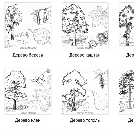
Дерево береза
Дерево каштан
Дер
Дерево клен
Дерево тополь
Де