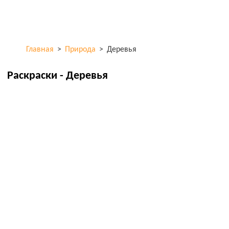
Перейти к
ColorKid.net
основному
содержанию
Главная
>
Природа
>
Деревья
Раскраски - Деревья