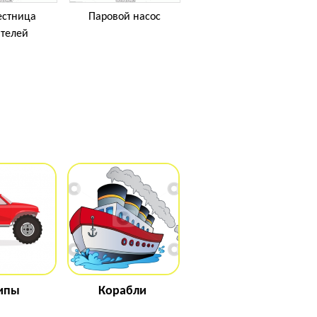
естница
Паровой насос
ателей
ипы
Корабли