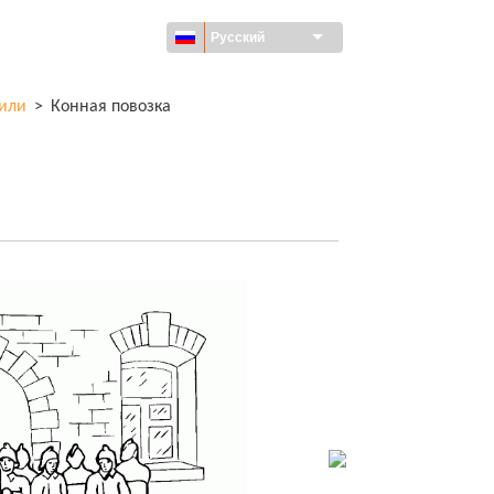
Русский
или
>
Конная повозка