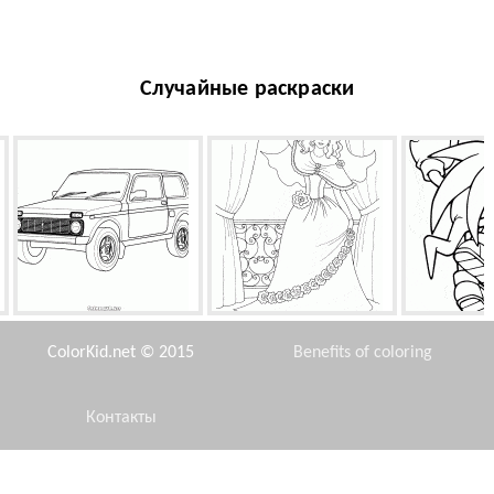
Случайные раскраски
ВАЗ (Россия)
Прозрачная фата
На
ColorKid.net © 2015
Benefits of coloring
Контакты
Disclaimer