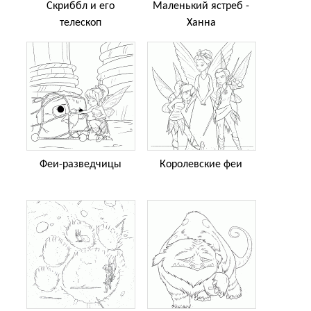
Скриббл и его
Маленький ястреб -
телескоп
Ханна
Феи-разведчицы
Королевские феи