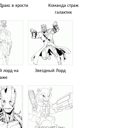
Дракс в ярости
Команда страж
галактик
й лорд на
Звездный Лорд
раже