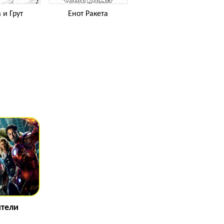
 и Грут
Енот Ракета
тели