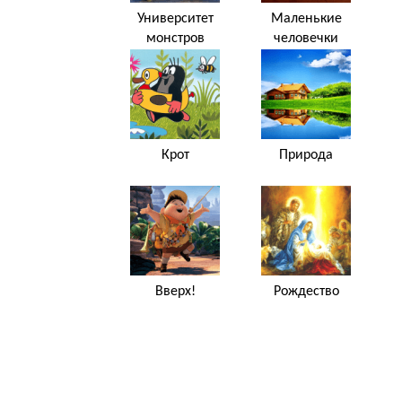
Университет
Маленькие
монстров
человечки
Крот
Природа
Вверх!
Рождество