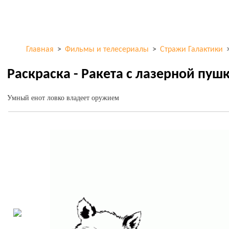
Перейти к
ColorKid.net
основному
содержанию
Главная
>
Фильмы и телесериалы
>
Стражи Галактики
Раскраска - Ракета с лазерной пуш
Умный енот ловко владеет оружием