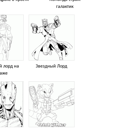
галактик
й лорд на
Звездный Лорд
раже