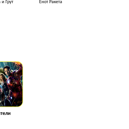
 и Грут
Енот Ракета
тели