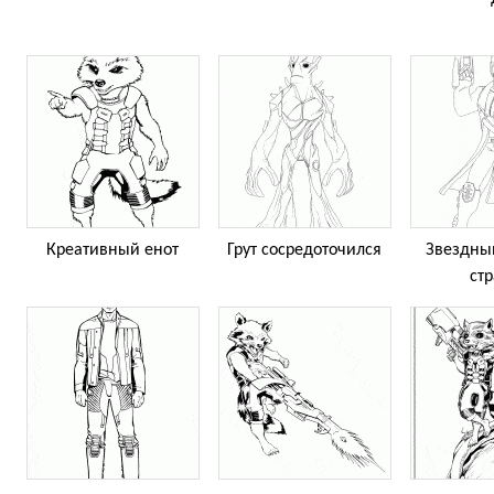
Креативный енот
Грут сосредоточился
Звездны
ст