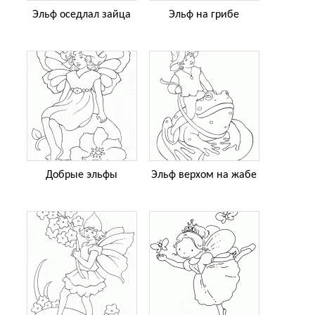
Эльф оседлал зайца
Эльф на грибе
Добрые эльфы
Эльф верхом на жабе