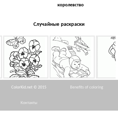
королевство
Случайные раскраски
Анютины глазки
Малыш на санках
Секретарша
мон
ColorKid.net © 2015
Benefits of coloring
Контакты