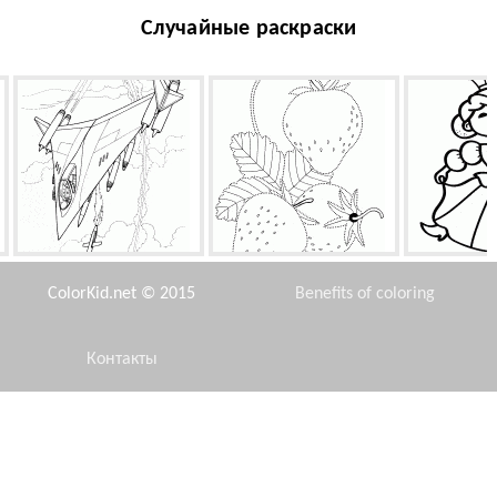
Случайные раскраски
Самолет-невидимка
Ягоды клубники
Принцесс
ColorKid.net © 2015
Benefits of coloring
Контакты
Disclaimer
Плохой уровень
Новый прототип Ауди
Повелител
Privacy Policy