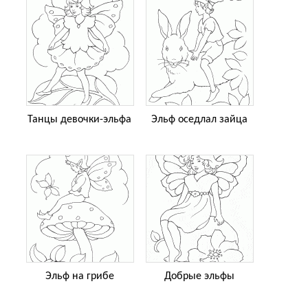
Танцы девочки-эльфа
Эльф оседлал зайца
Эльф на грибе
Добрые эльфы