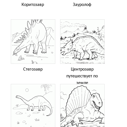
Коритозавр
Зауролоф
Стегозавр
Центрозавр
путешествует по
земле