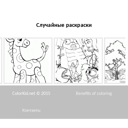
Случайные раскраски
Жирафик
Новый план
Дерево
ColorKid.net © 2015
Benefits of coloring
Контакты
Disclaimer