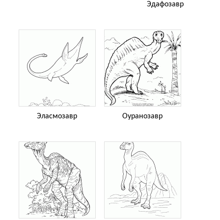
Эдафозавр
Эласмозавр
Оуранозавр