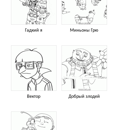
Гадкий я
Миньоны Грю
Вектор
Добрый злодей