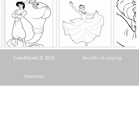
Аладдин и Джинни-
Принцесса Барби
Любовь 
волшебник
ColorKid.net © 2015
Benefits of coloring
Контакты
Disclaimer
Тони Старк
Три собаки
Мальчишки 
Privacy Policy