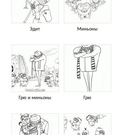
Эдит
Миньоны
Грю и миньоны
Грю