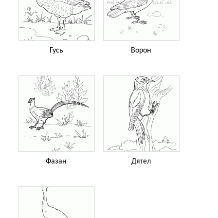
Гусь
Ворон
Фазан
Дятел