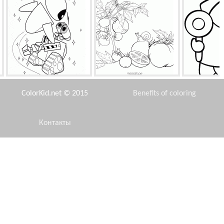
Космический танец
Помидор
До
ColorKid.net © 2015
Benefits of coloring
Контакты
Disclaimer
Самосвал Мерседес-Бенц
Пятый сезон Винкс
Оура
Privacy Policy