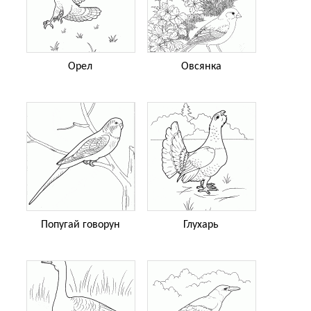
Орел
Овсянка
Попугай говорун
Глухарь