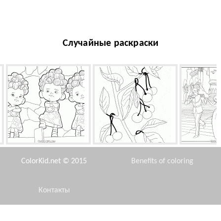
Случайные раскраски
Младшие братья Мериды
Вишня дикая
Свадьба Зол
ColorKid.net © 2015
Benefits of coloring
Контакты
Disclaimer