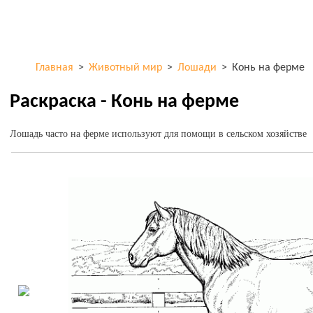
Перейти к
ColorKid.net
основному
содержанию
Главная
>
Животный мир
>
Лошади
>
Конь на ферме
Раскраска - Конь на ферме
Лошадь часто на ферме используют для помощи в сельском хозяйстве