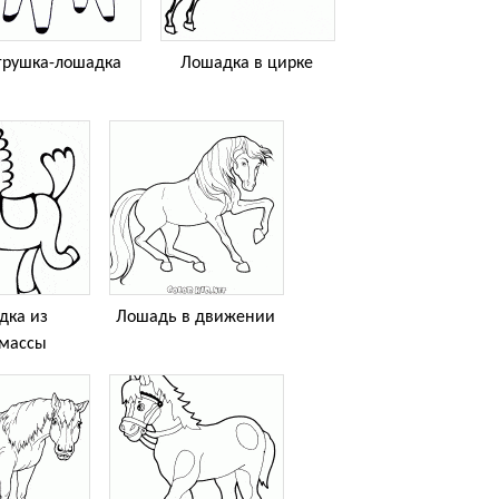
грушка-лошадка
Лошадка в цирке
дка из
Лошадь в движении
тмассы