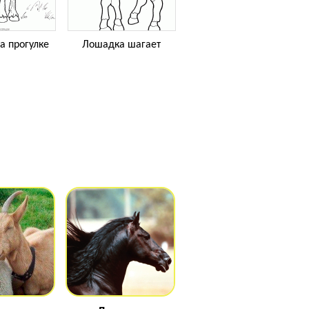
а прогулке
Лошадка шагает