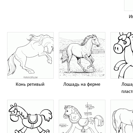
И
Конь ретивый
Лошадь на ферме
Лоша
плас