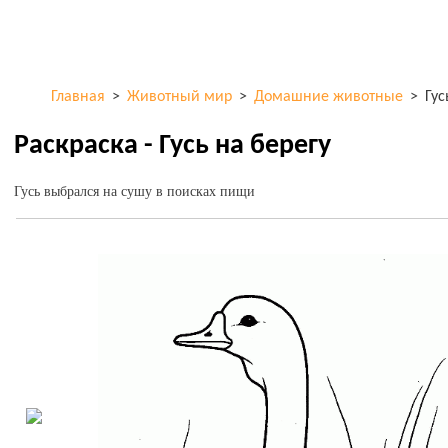
Перейти к
ColorKid.net
основному
содержанию
Главная
>
Животный мир
>
Домашние животные
>
Гус
Раскраска - Гусь на берегу
Гусь выбрался на сушу в поисках пищи