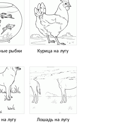
ные рыбки
Курица на лугу
 на лугу
Лошадь на лугу