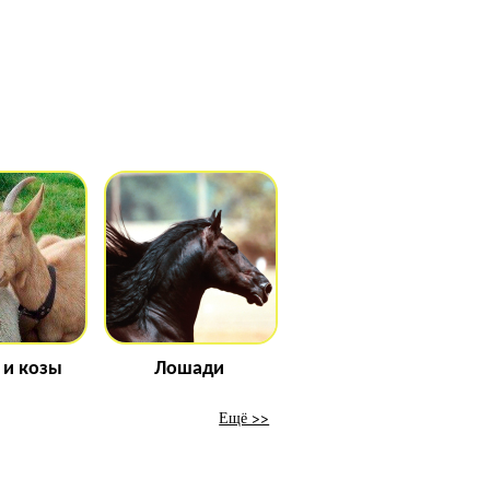
 и козы
Лошади
Ещё >>