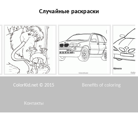
Случайные раскраски
Братишки и сестренка
BMW (Германия)
Ниссан
ColorKid.net © 2015
Benefits of coloring
Контакты
Disclaimer
Подводная лодка Щ-402
Феи-бабочки веселятся
Динь-Динь, 