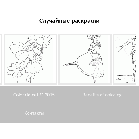
Случайные раскраски
Фея с цветком
Балерина с веером
Мустан
ColorKid.net © 2015
Benefits of coloring
Контакты
Disclaimer
Что за звук?
Учитель Сплинтер
Мо