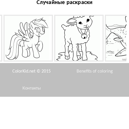
Случайные раскраски
Пони с крыльями
Овечка с колокольчиком
Ихти
ColorKid.net © 2015
Benefits of coloring
Контакты
Disclaimer
Подарок под ёлкой
Раненый воин
Один н
Privacy Policy