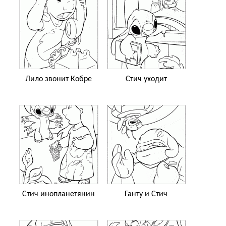
Лило звонит Кобре
Стич уходит
Стич инопланетянин
Ганту и Стич