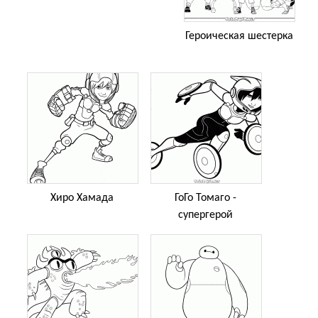
Героическая шестерка
Хиро Хамада
ГоГо Томаго -
супергерой