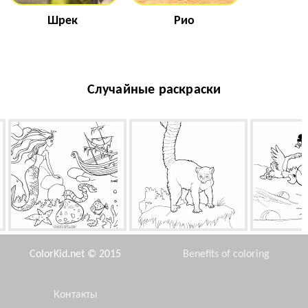
Шрек
Рио
Случайные раскраски
Русалка и корабль
Лемур
Атака 
ColorKid.net © 2015
Benefits of coloring
Контакты