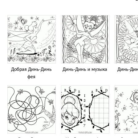
Добрая Динь-Динь
Динь-Динь и музыка
Динь-Дин
фея