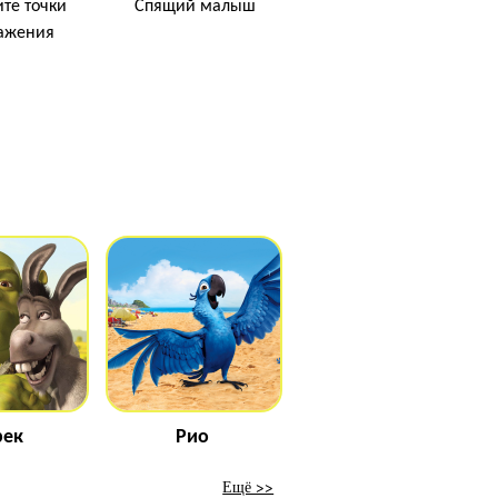
те точки
Спящий малыш
ажения
ек
Рио
Ещё >>