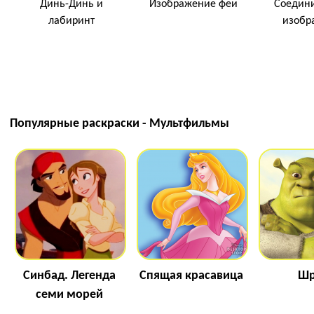
Динь-Динь и
Изображение феи
Соедини
лабиринт
изобр
Популярные раскраски - Мультфильмы
Синбад. Легенда
Спящая красавица
Шр
семи морей