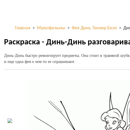
Перейти к
ColorKid.net
основному
содержанию
Главная
>
Мультфильмы
>
Фея Динь Тинкер Белл
>
Ди
Раскраска - Динь-Динь разговарив
Динь-Динь быстро ремонтирует предметы. Она стоит в травяной шубке
и еще одна фея о чем-то ее спрашивают.