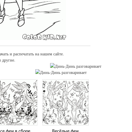
чать и распечатать на нашем сайте.
 другие.
се феи в сборе
Весёлые феи