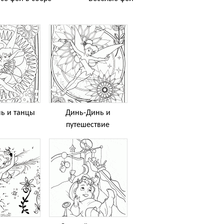
ь и танцы
Динь-Динь и
путешествие