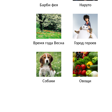
Барби фея
Наруто
Время года Весна
Город героев
Собаки
Овощи