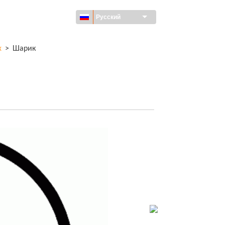
Русский
х
>
Шарик