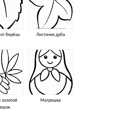
 от берёзы
Листочек дуба
 золотой
Матрешка
бешок