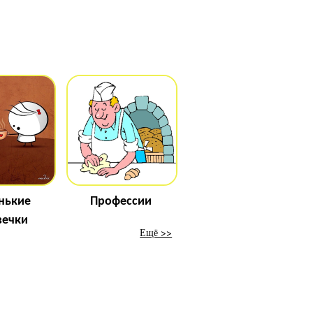
нькие
Профессии
вечки
Ещё >>