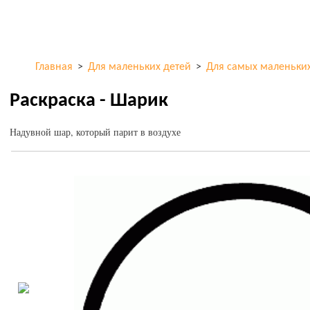
Перейти к
ColorKid.net
основному
содержанию
Главная
>
Для маленьких детей
>
Для самых маленьки
Раскраска - Шарик
Надувной шар, который парит в воздухе