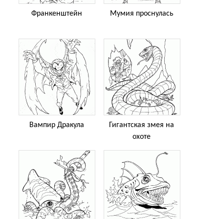
Франкенштейн
Мумия проснулась
Вампир Дракула
Гигантская змея на
охоте