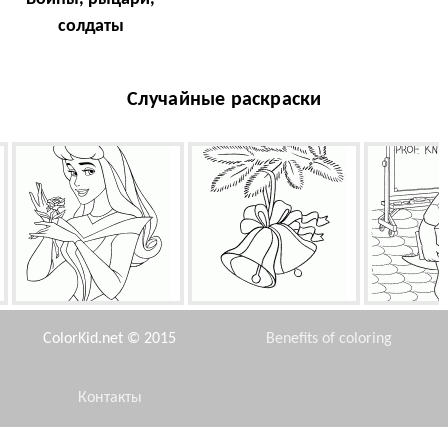
солдаты
Случайные раскраски
Принцесса Аврора и роза
Новый год
Проф
ColorKid.net © 2015
Benefits of coloring
Контакты